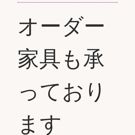
オーダー
家具も承
っており
ます