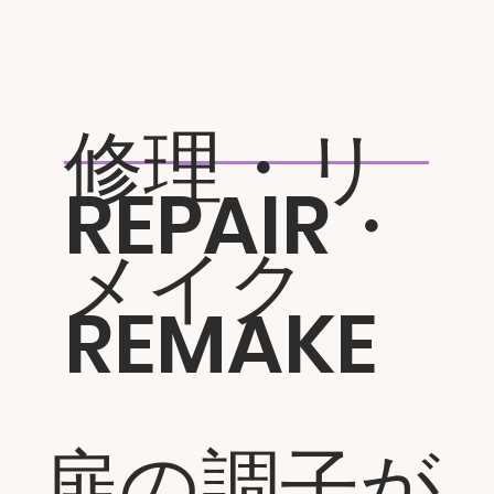
修理・リ
REPAIR
・
メイク
REMAKE
扉の調子が