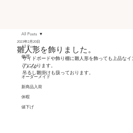
All Posts
2023年2月20日
All Posts
雛人形を飾りました。
修理
サイドボードや飾り棚に雛人形を飾っても上品なイ
アになります。
リメイク
吊るし雛掛けも扱っております。
オーダーメイド
新商品入荷
休暇
値下げ