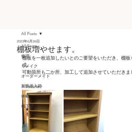
All Posts
2023年6月26日
All Posts
棚板増やせます。
修理
棚板を一枚追加したいとのご要望をいただき、棚板
成。
リメイク
可動箇所も二か所、加工して追加させていただきま
オーダーメイド
新商品入荷
<before>
休暇
値下げ